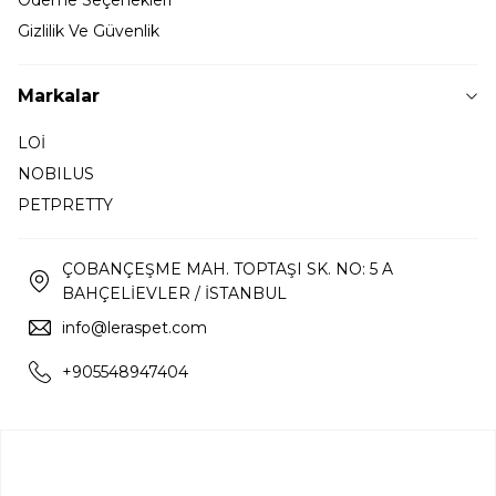
Ödeme Seçenekleri
Gizlilik Ve Güvenlik
Markalar
LOİ
NOBILUS
PETPRETTY
ÇOBANÇEŞME MAH. TOPTAŞI SK. NO: 5 A
BAHÇELİEVLER / İSTANBUL
info@leraspet.com
+905548947404