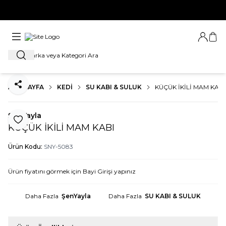
İSTANUBL DIŞI SİPARİŞLER 30.000₺ ÜZERİ GÖNDERİMİ
SAĞLANACAKTIR
Bayi Gir
Sep
Ara
ANA SAYFA
KEDİ
SU KABI & SULUK
KÜÇÜK İKİLİ MAM KABI
Paylaş
ŞenYayla
Favoriye Ekle
KÜÇÜK İKİLİ MAM KABI
Ürün Kodu:
SNY-5083
Ürün fiyatını görmek için
Bayi Girişi
yapınız
Daha Fazla
ŞenYayla
Daha Fazla
SU KABI & SULUK