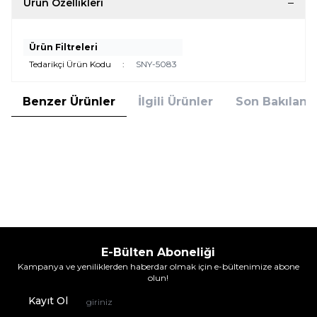
Ürün Özellikleri
Ürün Filtreleri
Tedarikçi Ürün Kodu
:
SNY-5083
Benzer Ürünler
İlgili Ürünler
Son Bakılanla
ŞenYayla
ŞenYayla
BÜYÜK İKİLİ MAMA KABI
KÜÇÜK PET SULUK 1.75 Lt
Ürün fiyatını görmek için
Bayi Girişi
Ürün fiyatını görmek için
Bayi Girişi
yapınız
yapınız
E-Bülten Aboneliği
Kampanya ve yeniliklerden haberdar olmak için e-bültenimize abone
olun!
Kayıt Ol