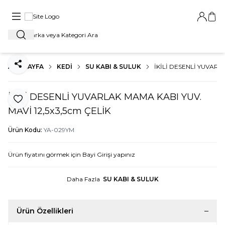
Bayi Gir
Sep
Ara
ANA SAYFA
KEDİ
SU KABI & SULUK
İKİLİ DESENLİ YUVARL
Paylaş
İKİLİ DESENLİ YUVARLAK MAMA KABI YUV.
Favoriye Ekle
MAVİ 12,5x3,5cm ÇELİK
Ürün Kodu:
YA-029YM
Ürün fiyatını görmek için
Bayi Girişi
yapınız
Daha Fazla
SU KABI & SULUK
Ürün Özellikleri