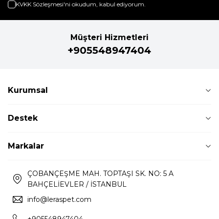
KVKK Sözleşmesi'ni
okudum, kabul ediyorum.
Müşteri Hizmetleri
+905548947404
Kurumsal
Destek
Markalar
ÇOBANÇEŞME MAH. TOPTAŞI SK. NO: 5 A
BAHÇELİEVLER / İSTANBUL
info@leraspet.com