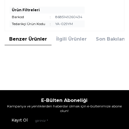
Ürün Filtreleri
Barkod
:
8685149260434
Tedarikçi Ürün Kodu
:
YA-029YM
Benzer Ürünler
İlgili Ürünler
Son Bakılanla
ŞenYayla
ŞenYayla
BÜYÜK İKİLİ MAMA KABI
KÜÇÜK İKİLİ MAM KABI
Ürün fiyatını görmek için
Bayi Girişi
Ürün fiyatını görmek için
Bayi Girişi
yapınız
yapınız
E-Bülten Aboneliği
Kampanya ve yeniliklerden haberdar olmak için e-bültenimize abone
olun!
Kayıt Ol