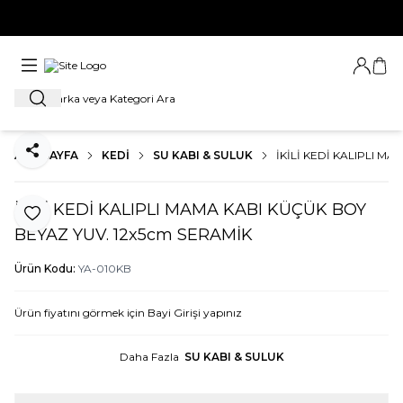
İSTANUBL DIŞI SİPARİŞLER 30.000₺ ÜZERİ GÖNDERİMİ
SAĞLANACAKTIR
Bayi Gir
Sep
Ara
ANA SAYFA
KEDİ
SU KABI & SULUK
İKİLİ KEDİ KALIPLI M
Paylaş
İKİLİ KEDİ KALIPLI MAMA KABI KÜÇÜK BOY
Favoriye Ekle
BEYAZ YUV. 12x5cm SERAMİK
Ürün Kodu:
YA-010KB
Ürün fiyatını görmek için
Bayi Girişi
yapınız
Daha Fazla
SU KABI & SULUK