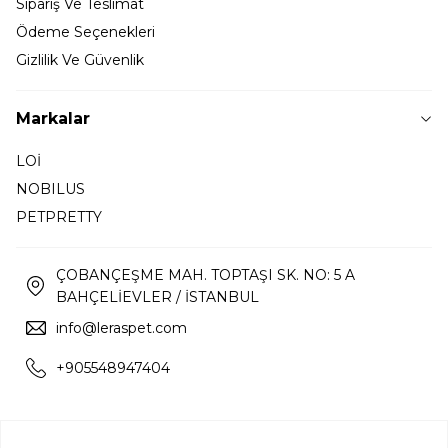
Sipariş Ve Teslimat
Ödeme Seçenekleri
Gizlilik Ve Güvenlik
Markalar
LOİ
NOBILUS
PETPRETTY
ÇOBANÇEŞME MAH. TOPTAŞI SK. NO: 5 A
BAHÇELİEVLER / İSTANBUL
info@leraspet.com
+905548947404