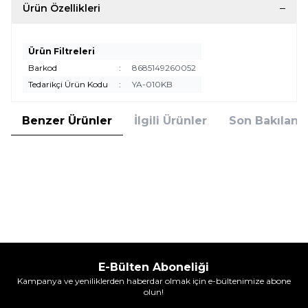
Ürün Özellikleri
Ürün Filtreleri
Barkod
:
8685149260052
Tedarikçi Ürün Kodu
:
YA-010KB
Benzer Ürünler
İlgili Ürünler
Son Bakılanla
ŞenYayla
ŞenYayla
BÜYÜK İKİLİ MAMA KABI
KÜÇÜK İKİLİ MAM KABI
Ürün fiyatını görmek için
Bayi Girişi
Ürün fiyatını görmek için
Bayi Girişi
yapınız
yapınız
E-Bülten Aboneliği
Kampanya ve yeniliklerden haberdar olmak için e-bültenimize abone
olun!